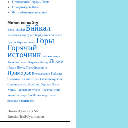
Примоский Сафари-Парк
Продай-купи Фото
Фото обменник платный
Метки по сайту
Байкал
Baikal
Baykal
Байкальск
Баргузин
Баргузинский залив
Горы
Врачи
Горные лыжи
Горячий
источник
Зейское море
Лыжи
Золотые пески
Кирялта
Кодар
Нахот
Почта
Преображение
Приморье
Путешествие
Рыбалка
Славянка
Снежногорск
Снежногорский
Сувинские столбы
Суво
Удокан
Хани
Ханка
Чарская пустыня
Чивыркуйский
залив
Энхалук
б/о Волна
водопады
перевал
халатность
Почта Админа VNS:
RussianTrail@yandex.ru