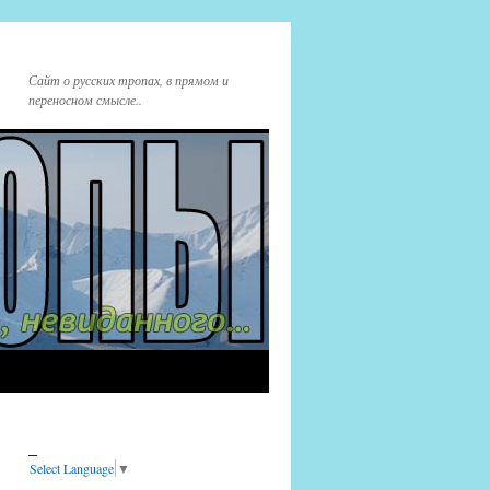
Сайт о русских тропах, в прямом и
переносном смысле..
_
Select Language
▼