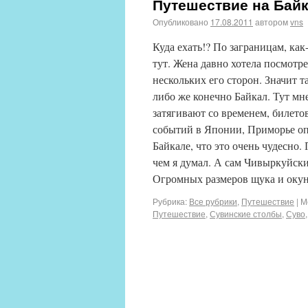
Путешествие на Бай
Опубликовано
17.08.2011
автором
vns
Куда ехать!? По заграницам, как
тут. Жена давно хотела посмотре
нескольких его сторон. Значит т
либо же конечно Байкал. Тут мне
затягивают со временем, билето
событий в Японии, Приморье оп
Байкале, что это очень чудесно.
чем я думал. А сам Чивыркуйски
Огромных размеров щука и окунь
Рубрика:
Все рубрики
,
Путешествие
|
М
Путешествие
,
Сувинские столбы
,
Суво