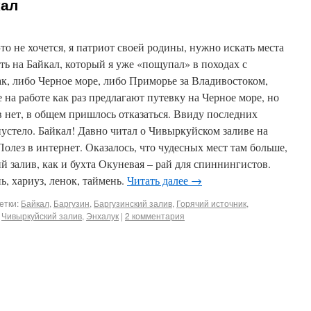
кал
-то не хочется, я патриот своей родины, нужно искать места
ть на Байкал, который я уже «пощупал» в походах с
ак, либо Черное море, либо Приморье за Владивостоком,
 на работе как раз предлагают путевку на Черное море, но
в нет, в общем пришлось отказаться. Ввиду последних
устело. Байкал! Давно читал о Чивыркуйском заливе на
 Полез в интернет. Оказалось, что чудесных мест там больше,
й залив, как и бухта Окуневая – рай для спиннингистов.
, хариуз, ленок, таймень.
Читать далее
→
етки:
Байкал
,
Баргузин
,
Баргузинский залив
,
Горячий источник
,
,
Чивыркуйский залив
,
Энхалук
|
2 комментария