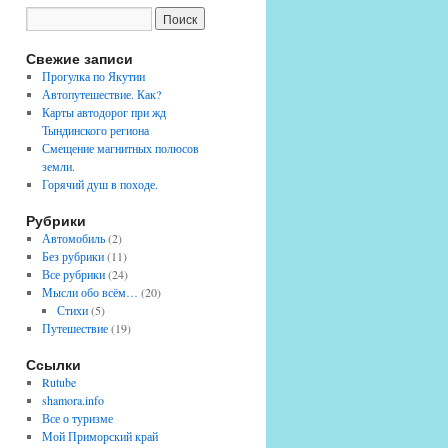
Свежие записи
Прогулка по Якутии
Автопутешествие. Как?
Карты автодорог при жд
Тындинского региона
Смещение магнитных полюсов
земли.
Горячий душ в походе.
Рубрики
Автомобиль
(2)
Без рубрики
(11)
Все рубрики
(24)
Мысли обо всём…
(20)
Стихи
(5)
Путешествие
(19)
Ссылки
Rutube
shamora.info
Все о туризме
Мой Приморский край