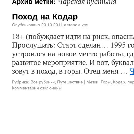
Чарская пустыня
Архив метки:
Поход на Кодар
Опубликовано
20.10.2011
автором
vns
18+ (побуждает идти на риск, опасн
Прослушать: Старт сделан… 1995 год
устроился на новое место работы, г
развитое мероприятие. И вот, буквал
зовут в поход, в горы. Отец меня …
Ч
Рубрика:
Все рубрики
,
Путешествие
|
Метки:
Горы
,
Кодар
,
пе
Комментарии
отключены