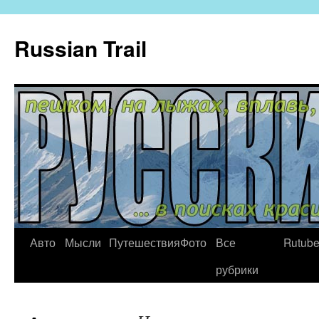
Russian Trail
Авто
Мысли
Путешествия
Фото
Все
Rutub
рубрики