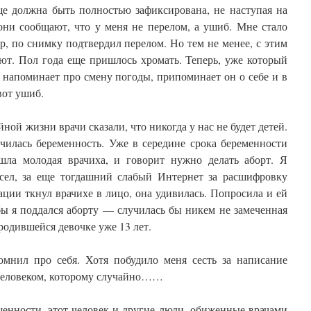
бще должна быть полностью зафиксирована, не наступая на
они сообщают, что у меня не перелом, а ушиб. Мне стало
, по снимку подтвердил перелом. Но тем не менее, с этим
ют. Пол года еще пришлось хромать. Теперь, уже который
 напоминает про смену погоды, припоминает он о себе и в
вот ушиб.
ной жизни врачи сказали, что никогда у нас не будет детей.
чилась беременность. Уже в середине срока беременности
шла молодая врачиха, и говорит нужно делать аборт. Я
сел, за еще тогдашний слабый Интернет за расшифровку
ции ткнул врачихе в лицо, она удивилась. Попросила и ей
бы я поддался аборту — случилась бы никем не замеченная
родившейся девочке уже 13 лет.
омнил про себя. Хотя побудило меня сесть за написание
 человеком, которому случайно……
енности, этот человек и другие люди, обиженные врачами