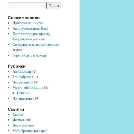
Свежие записи
Прогулка по Якутии
Автопутешествие. Как?
Карты автодорог при жд
Тындинского региона
Смещение магнитных полюсов
земли.
Горячий душ в походе.
Рубрики
Автомобиль
(2)
Без рубрики
(11)
Все рубрики
(24)
Мысли обо всём…
(20)
Стихи
(5)
Путешествие
(19)
Ссылки
Rutube
shamora.info
Все о туризме
Мой Приморский край