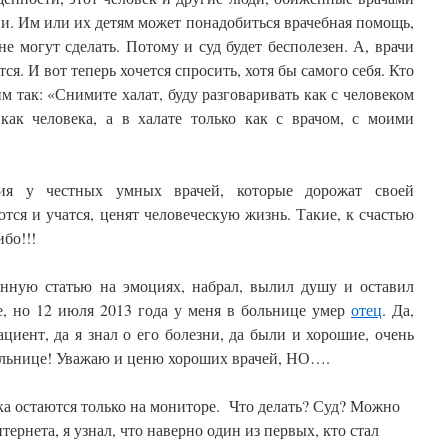
ии. Им или их детям может понадобиться врачебная помощь,
не могут сделать. Потому и суд будет бесполезен. А, врачи
ся. И вот теперь хочется спросить, хотя бы самого себя. Кто
м так: «Снимите халат, буду разговаривать как с человеком
 как человека, а в халате только как с врачом, с моими
ия у честных умных врачей, которые дорожат своей
тся и учатся, ценят человеческую жизнь. Такие, к счастью
ибо!!!
нную статью на эмоциях, набрал, вылил душу и оставил
е, но 12 июля 2013 года у меня в больнице умер
отец
. Да,
циент, да я знал о его болезни, да были и хорошие, очень
ольнице! Уважаю и ценю хороших врачей, НО….
ока остаются только на мониторе. Что делать? Суд? Можно
тернета, я узнал, что наверно один из первых, кто стал