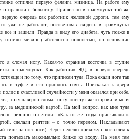
станке отпилил первую фаланга мизинца. На работе ему
и отправили в больницу. Пришел он в травмпункт той же
первую очередь как работник железной дороги, там ему
что уже не работают, посоветовав сходить в травмпункт
е всё и зашили. Правда в виду его диабета, чуть позже в
у отпили мизинец абсолютно полностью, по основание
что я сломал ногу. Какая-то странная косточка в ступне
везти в травмпункт. Как работник ЖД, в первую очередь
хотя еще и по тому, что приписан туда. Пока ехали нога так
лась в туфле и его пришлось снять. Прискакал к двери
полис к счастливой случайности у меня оказался при себе.
еня, что я наверно сломал ногу, они тут же отправили меня
уру, за медицинской картой. На мой вопрос, как мне туда
чень резонно ответили: «Как-то же сюда прискакали!».
ртой, сделали рентген – о, точно перелом. Накладывают
ый гипс на пол ноги). Через неделю прихожу с костылем к
ста подъехать максимально ближе ко входу. На меня там