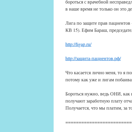
бороться с врачебной несправед
в наше время не только он это д
Лига по защите прав пациенто
КВ 15). Ефим Бараш, председате
http://ligap.ru/
http://защита-пациентов.рф/
Что касается лично меня, то я 
потому как уже и лигам побаива
Бороться нужно, ведь ОНИ, как
получают заработную плату отча
Получается, что мы платим, за т
=========================