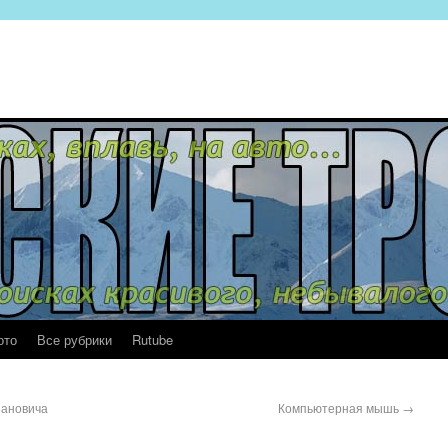
ото
Все рубрики
Rutube
иановича
Компьютерная мышь
→