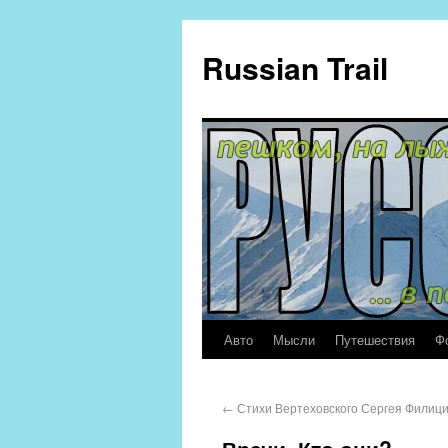
Russian Trail
Авто
Мысли
Путешествия
Ф
←
Стихи Вертеховского Сергея Филиц