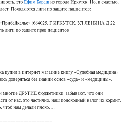
ливость, это
Ефим Бараш
из города Иркутск. Но, к счастью,
елает. Появляются лиги по защите пациентов:
в «Прибайкалье» (664025, Г ИРКУТСК, УЛ ЛЕНИНА Д 22
ль лиги по защите прав пациентов
пока купил в интернет магазине книгу «Судебная медицина»,
юсь доверяться без знаний основ «суда» и «медицины».
 и многие ДРУГИЕ бюджетники, забывают, что они
сти от нас, это частично, наш подоходный налог их кормит.
о, чтоб нам делали плохо….
====================