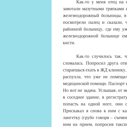
Как-то у меня отец на 
замотали мазутными тряпками 
железнодорожный больницы, в 
посмотрели палец и сказали, 
районной больницу, где ему уж
железнодорожной больнице ем
кисти.
Как-то случилось так, 
сломалась. Попросил друга от
стараешься ехать в ЖД клинику, 
распухла, что уже не помеща
медицинской помощи. Паспорт и 
Но вот не задача. Услышав, от м
в соседнее здание, в регистрат
попасть на одной ноге, они о
Прискакал я снова к ним с ка
лангетку (грубо говоря – съемн
ним на прием, попросив такси