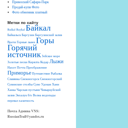
Примоский Сафари-Парк
Продай-купи Фото
Фото обменник платный
Метки по сайту
Байкал
Baikal
Baykal
Байкальск
Баргузин
Баргузинский залив
Горы
Врачи
Горные лыжи
Горячий
источник
Зейское море
Лыжи
Золотые пески
Кирялта
Кодар
Нахот
Почта
Преображение
Приморье
Путешествие
Рыбалка
Славянка
Снежногорск
Снежногорский
Сувинские столбы
Суво
Удокан
Хани
Ханка
Чарская пустыня
Чивыркуйский
залив
Энхалук
б/о Волна
водопады
перевал
халатность
Почта Админа VNS:
RussianTrail@yandex.ru