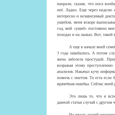
наорали, сказав, что нога воо
неё. Ладно. Еще через неделю 
интересно и независимый доктор
ушибом, меня вскоре выписыва
год, мой «ушиб» постоянно мне
походах и на лыжах. Вот, такой 
А еще в начале моей семей
3 года ошибались. А потом слу
жена заболела простудой. При
возражая этому преступлению 
анализов. Накачал кучу информа
помочь с инетом. То есть если 
врачебная ошибка. Сейчас моей 
Это лишь то, что я всп
данной статьи случай с другим
Но ввиду нашей незащищ