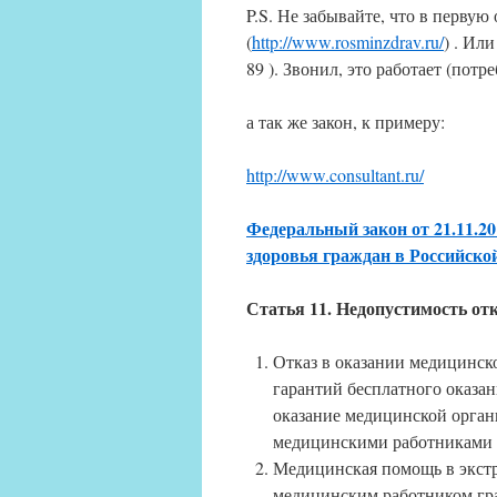
P.S. Не забывайте, что в перву
(
http://www.rosminzdrav.ru/
) . Ил
89 ). Звонил, это работает (пот
а так же закон, к примеру:
http://www.consultant.ru/
Федеральный закон от 21.11.201
здоровья граждан в Российской 
Статья 11. Недопустимость от
Отказ в оказании медицинск
гарантий бесплатного оказа
оказание медицинской орган
медицинскими работниками 
Медицинская помощь в экстр
медицинским работником гра