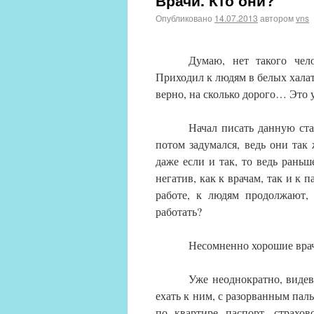
Врачи. Кто они?
Опубликовано
14.07.2013
автором
vns
Думаю, нет такого чело
Приходил к людям в белых халат
верно, на сколько дорого… Это у
Начал писать данную ст
потом задумался, ведь они так
даже если и так, то ведь раньш
негатив, как к врачам, так и к 
работе, к людям продолжают, 
работать?
Несомненно хорошие врачи
Уже неоднократно, видев
ехать к ним, с разорванным паль
по квартире паспорт, страхо