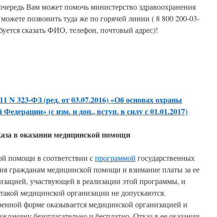
ю очередь Вам может помочь министерство здравоохранения
и можете позвонить туда же по горячей линии ( 8 800 200-03-
ребуется сказать ФИО, телефон, почтовый адрес)!
1 N 323-ФЗ (ред. от 03.07.2016) «Об основах охраны
Федерации» (с изм. и доп., вступ. в силу с 01.01.2017)
каза в оказании медицинской помощи
ой помощи в соответствии с
программой
государственных
ния гражданам медицинской помощи и взимание платы за ее
изацией, участвующей в реализации этой программы, и
такой медицинской организации не допускаются.
енной форме оказывается медицинской организацией и
жданину безотлагательно и бесплатно. Отказ в ее оказании