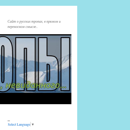
Сайт о русских тропах, в прямом и
переносном смысле..
_
Select Language
▼