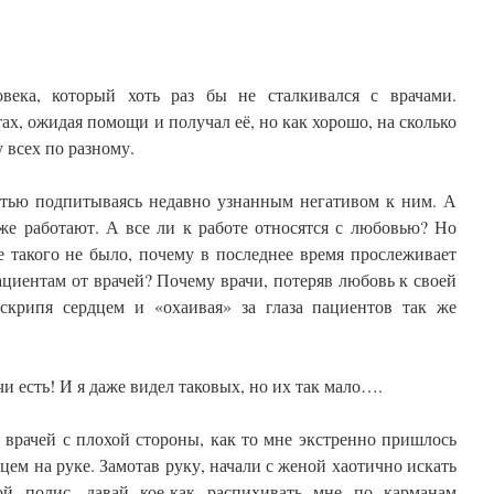
века, который хоть раз бы не сталкивался с врачами.
ах, ожидая помощи и получал её, но как хорошо, на сколько
 всех по разному.
атью подпитываясь недавно узнанным негативом к ним. А
 же работают. А все ли к работе относятся с любовью? Но
е такого не было, почему в последнее время прослеживает
пациентам от врачей? Почему врачи, потеряв любовь к своей
скрипя сердцем и «охаивая» за глаза пациентов так же
 есть! И я даже видел таковых, но их так мало….
 врачей с плохой стороны, как то мне экстренно пришлось
цем на руке. Замотав руку, начали с женой хаотично искать
вой полис, давай кое-как распихивать мне по карманам