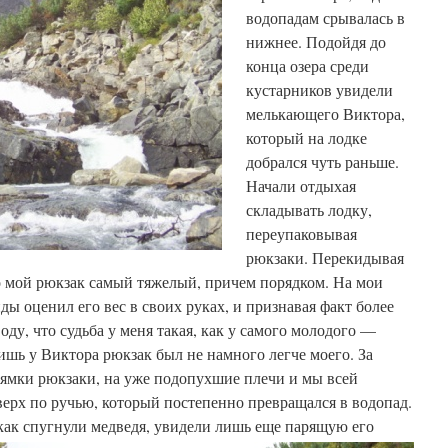
водопадам срывалась в
нижнее. Подойдя до
конца озера среди
кустарников увидели
мелькающего Виктора,
который на лодке
добрался чуть раньше.
Начали отдыхая
складывать лодку,
переупаковывая
рюкзаки. Перекидывая
о мой рюкзак самый тяжелый, причем порядком. На мои
ы оценил его вес в своих руках, и признавая факт более
ду, что судьба у меня такая, как у самого молодого —
шь у Виктора рюкзак был не намного легче моего. За
лямки рюкзаки, на уже подопухшие плечи и мы всей
ерх по ручью, который постепенно превращался в водопад.
как спугнули медведя, увидели лишь еще парящую его