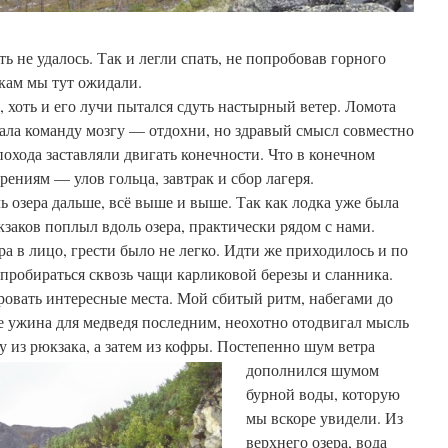
ть не удалось. Так и легли спать, не попробовав горного
акам мы тут ожидали.
 хоть и его лучи пытался сдуть настырный ветер. Ломота
ала команду мозгу — отдохни, но здравый смысл совместно
охода заставляли двигать конечности. Что в конечном
ениям — улов гольца, завтрак и сбор лагеря.
ь озера дальше, всё выше и выше. Так как лодка уже была
кзаков поплыл вдоль озера, практически рядом с нами.
 в лицо, грести было не легко. Идти же приходилось и по
 пробираться сквозь чащи карликовой березы и сланника.
ровать интересные места. Мой сбитый ритм, набегами до
ве ужина для медведя последним, неохотно отодвигал мысль
 из рюкзака, а затем из кофры.
Постепенно шум ветра
дополнился шумом
бурной воды, которую
мы вскоре увидели. Из
верхнего озера, вода