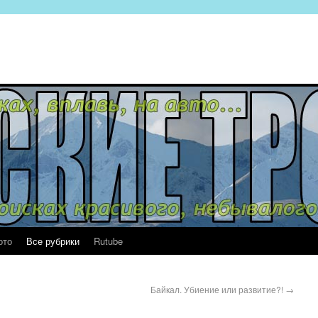
ото
Все рубрики
Rutube
Байкал. Убиение или развитие?!
→