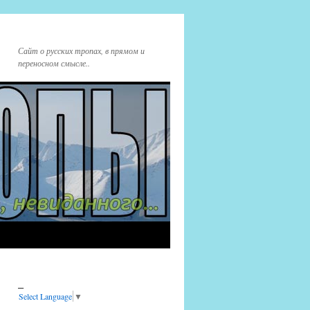
Сайт о русских тропах, в прямом и
переносном смысле..
_
Select Language
▼