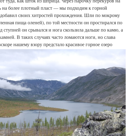
т туда, как шток из шприца. Через парочку перекуров на
ь на более плотный пласт — мы подходим к горной
 добавил своих хитростей прохождения. Шли по мокрому
енная пища оленей), по той местности он простирался по
д ступней он срывался и нога скользила дальше по камю, а
камней. В таких случаях часто ломаются ноги, но слава
вскоре нашему взору предстало красивое горное озеро