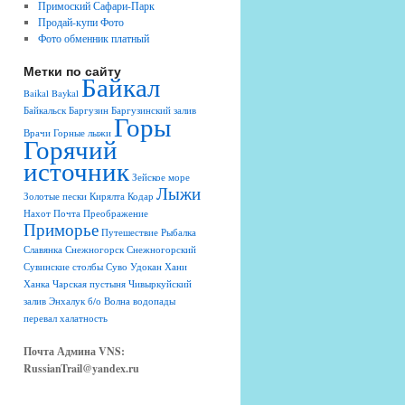
Примоский Сафари-Парк
Продай-купи Фото
Фото обменник платный
Метки по сайту
Байкал
Baikal
Baykal
Байкальск
Баргузин
Баргузинский залив
Горы
Врачи
Горные лыжи
Горячий
источник
Зейское море
Лыжи
Золотые пески
Кирялта
Кодар
Нахот
Почта
Преображение
Приморье
Путешествие
Рыбалка
Славянка
Снежногорск
Снежногорский
Сувинские столбы
Суво
Удокан
Хани
Ханка
Чарская пустыня
Чивыркуйский
залив
Энхалук
б/о Волна
водопады
перевал
халатность
Почта Админа VNS:
RussianTrail@yandex.ru