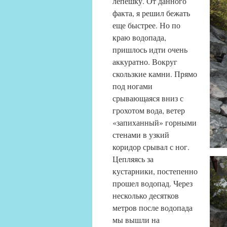
лепешку.
От данного
факта, я решил бежать
еще быстрее. Но по
краю водопада,
пришлось идти очень
аккуратно. Вокруг
скользкие камни. Прямо
под ногами
срывающаяся вниз с
грохотом вода, ветер
«запиханный» горными
стенами в узкий
коридор срывал с ног.
Цепляясь за
кустарники, постепенно
прошел водопад. Через
несколько десятков
метров после водопада
мы вышли на