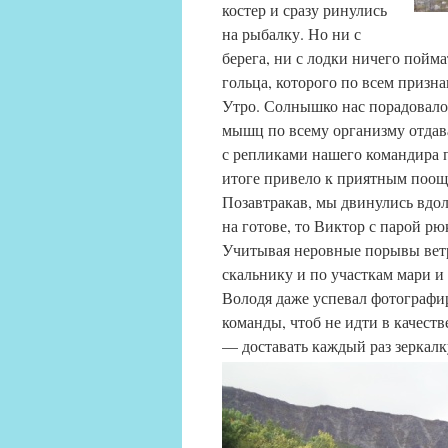
костер и сразу ринулись
на рыбалку. Но ни с
берега, ни с лодки ничего пойма
гольца, которого по всем призн
Утро. Солнышко нас порадовало,
мышц по всему организму отдав
с репликами нашего командира п
итоге привело к приятным поощр
Позавтракав, мы двинулись вдол
на готове, то Виктор с парой рю
Учитывая неровные порывы ветра
скальнику и по участкам мари и
Володя даже успевал фотографи
команды, чтоб не идти в качест
— доставать каждый раз зеркалку