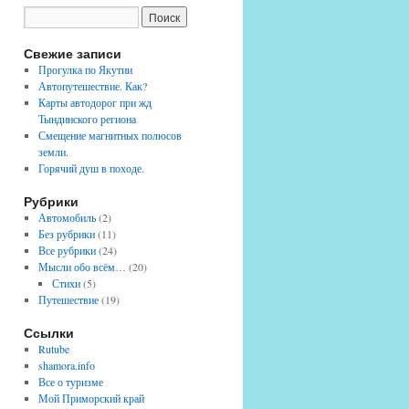
Свежие записи
Прогулка по Якутии
Автопутешествие. Как?
Карты автодорог при жд
Тындинского региона
Смещение магнитных полюсов
земли.
Горячий душ в походе.
Рубрики
Автомобиль
(2)
Без рубрики
(11)
Все рубрики
(24)
Мысли обо всём…
(20)
Стихи
(5)
Путешествие
(19)
Ссылки
Rutube
shamora.info
Все о туризме
Мой Приморский край