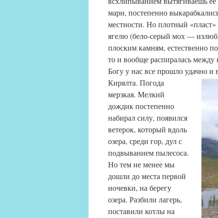
всхлипыванием вытягиваешь её о
мари, постепенно выкарабкалис
местности. Но плотный «пласт»
ягелю (бело-серый мох — излюбл
плоским камням, естественно по
то и вообще распиралась между 
Богу у нас все прошло удачно и 
Кирялта.
Погода
мерзкая. Мелкий
дождик постепенно
набирал силу, появился
ветерок, который вдоль
озера, среди гор, дул с
подвыванием пылесоса.
Но тем не менее мы
дошли до места первой
ночевки, на берегу
озера. Разбили лагерь,
поставили котлы на