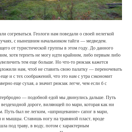
али согреваться. Геологи нам поведали о своей нелегкой
случаях, с нынешним начальником тайги — медведем.
его от туристической группы в этом году. До данного
дним, хотя терпеть не могу идти крайним, либо первым либо
увеличить тем еще больше. Но что-то рюкзак кажется
ложили нам, чтоб не ставить свою палатку — переночевать
 еще и с тех соображений, что это нам с утра сэкономит
верно еще сухая, а значит рюкзак легче, чем если б с
утербродно — подобной едой мы двинулись дальше. Путь
 вездеходной дороге, виляющей по мари, которая как ни
. Путь был не легким, «шприцевание» сапог в мари,
 и мышцы. Ставишь ногу на травяной пласт, вроде
шла под траву, в воду, потом с характерным