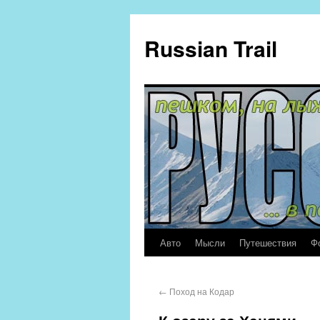
Russian Trail
Авто
Мысли
Путешествия
Ф
←
Поход на Кодар