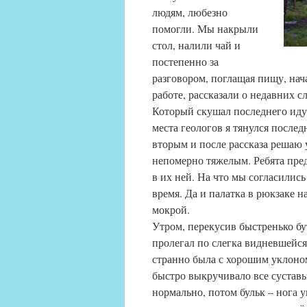
людям, любезно
помогли. Мы накрыли
стол, налили чай и
постепенно за
разговором, поглащая пищу, нач
работе, рассказали о недавних 
Который скушал последнего идущ
места геологов я тянулся после
вторым и после рассказа решаю 
непомерно тяжелым. Ребята пред
в их ней. На что мы согласились
время. Да и палатка в рюкзаке на
мокрой.
Утром, перекусив быстренько б
пролегал по слегка видневшейся
странно была с хорошим уклоном
быстро выкручивало все суставы
нормально, потом бульк – нога у