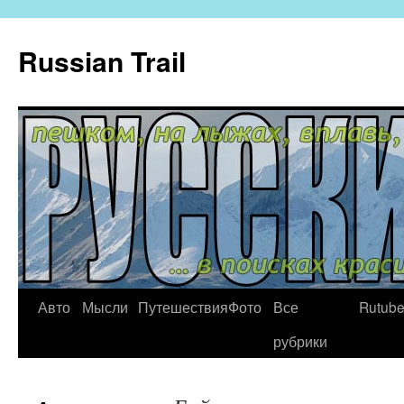
Russian Trail
Авто
Мысли
Путешествия
Фото
Все
Rutub
рубрики