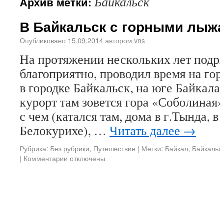
Байкальск
Архив метки:
В Байкальск с горными лыж
Опубликовано
15.09.2014
автором
vns
На протяжении нескольких лет подря
благоприятно, проводил время на г
в городке Байкальск, на юге Байка
курорт там зовется гора «Соболиная
с чем (катался там, дома в г.Тында, 
Белокурихе), …
Читать далее
→
Рубрика:
Без рубрики
,
Путешествие
|
Метки:
Байкал
,
Байкаль
|
Комментарии
отключены